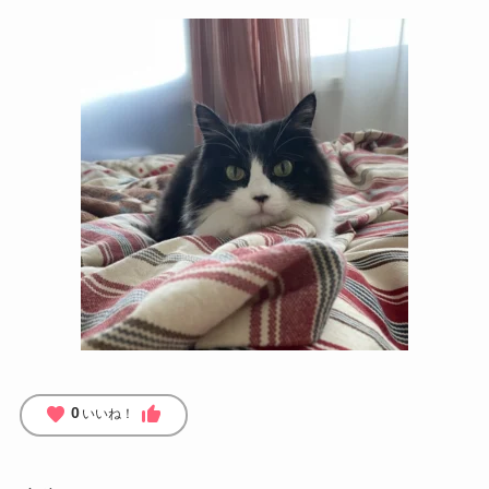
favorite
thumb_up
0
いいね！