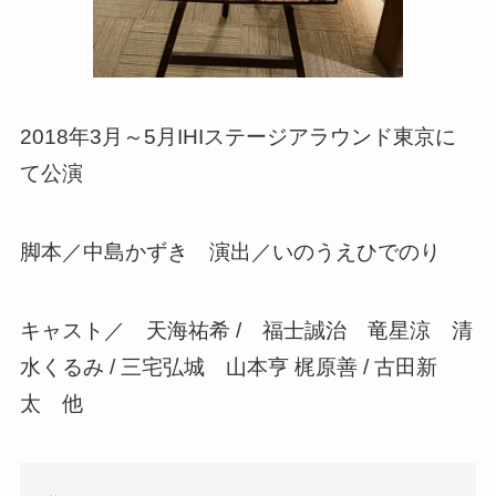
2018年3月～5月IHIステージアラウンド東京に
て公演
脚本／中島かずき 演出／いのうえひでのり
キャスト／ 天海祐希 / 福士誠治 竜星涼 清
水くるみ / 三宅弘城 山本亨 梶原善 / 古田新
太 他