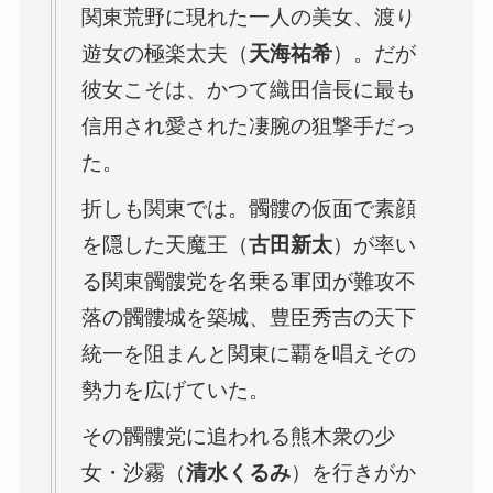
関東荒野に現れた一人の美女、渡り
遊女の極楽太夫（
天海祐希
）。だが
彼女こそは、かつて織田信長に最も
信用され愛された凄腕の狙撃手だっ
た。
折しも関東では。髑髏の仮面で素顔
を隠した天魔王（
古田新太
）が率い
る関東髑髏党を名乗る軍団が難攻不
落の髑髏城を築城、豊臣秀吉の天下
統一を阻まんと関東に覇を唱えその
勢力を広げていた。
その髑髏党に追われる熊木衆の少
女・沙霧（
清水くるみ
）を行きがか