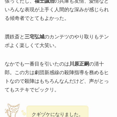
張ってたし、
福士誠治
の兵庫も友情、愛情など
いろんな表現が上手く人間的な深みが感じられ
る傾奇者でとてもよかった。
贋鉄斎と
三宅弘城
のカンテツのやり取りもテン
ポよく楽しくて大笑い。
なかでも一番目を引いたのは
川原正嗣
の清十
郎。この方は劇団新感線の殺陣指導を務めるヒ
トなので殺陣はもちろんなんだけど、声がとっ
てもステキでビックリ。
クギヅケになりました。