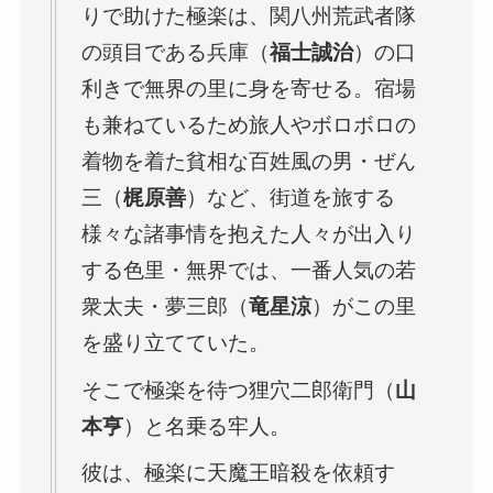
りで助けた極楽は、関八州荒武者隊
の頭目である兵庫（
福士誠治
）の口
利きで無界の里に身を寄せる。宿場
も兼ねているため旅人やボロボロの
着物を着た貧相な百姓風の男・ぜん
三（
梶原善
）など、街道を旅する
様々な諸事情を抱えた人々が出入り
する色里・無界では、一番人気の若
衆太夫・夢三郎（
竜星涼
）がこの里
を盛り立てていた。
そこで極楽を待つ狸穴二郎衛門（
山
本亨
）と名乗る牢人。
彼は、極楽に天魔王暗殺を依頼す