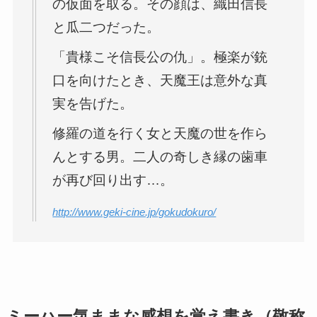
の仮面を取る。その顔は、織田信長
と瓜二つだった。
「貴様こそ信長公の仇」。極楽が銃
口を向けたとき、天魔王は意外な真
実を告げた。
修羅の道を行く女と天魔の世を作ら
んとする男。二人の奇しき縁の歯車
が再び回り出す…。
http://www.geki-cine.jp/gokudokuro/
ミーハー気ままな感想を覚え書き（敬称