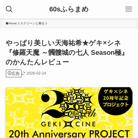
60sふらまめ
Home
スクリーンと舞台
やっぱり美しい天海祐希★ゲキ×シネ
『修羅天魔 ～髑髏城の七人 Season極』
のかんたんレビュー
広告
2026-02-24