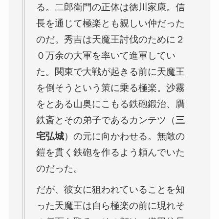
る。二郎衛門の正体は徳川家康。信
長を通じて極楽とも親しい仲だった
のだ。秀吉は天魔王討伐のために２
０万余の大軍を率いて進軍してい
た。関東で大戦が起きる前に天魔王
を倒そうという策に乗る極楽。沙霧
をとある山奥にこもる鉄砲鍛治、贋
鉄斎とその弟子であるカンテツ（
三
宅弘城
）の元に向かわせる。無敵の
鎧を貫く鉄砲を作るよう頼んでいた
のだった。
だが、彼女に狙われていることを知
った天魔王は自ら極楽の前に現れそ