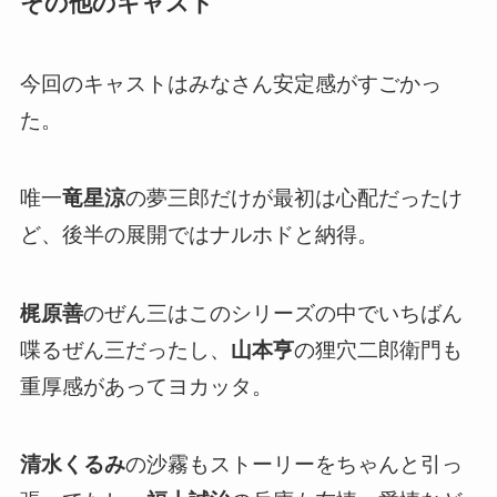
その他のキャスト
今回のキャストはみなさん安定感がすごかっ
た。
唯一
竜星涼
の夢三郎だけが最初は心配だったけ
ど、後半の展開ではナルホドと納得。
梶原善
のぜん三はこのシリーズの中でいちばん
喋るぜん三だったし、
山本亨
の狸穴二郎衛門も
重厚感があってヨカッタ。
清水くるみ
の沙霧もストーリーをちゃんと引っ