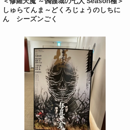
＜
修羅天魔 ～髑髏城の七人 Season極
＞
しゅらてんま～どくろじょうのしちに
ん シーズンごく