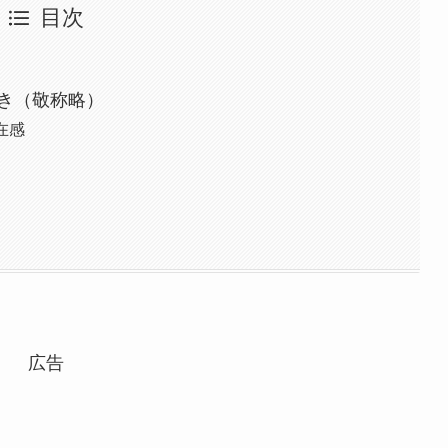
目次
き（敬称略）
在感
広告