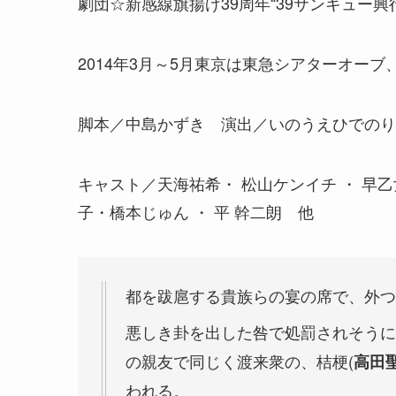
劇団☆新感線旗揚げ39周年“39サンキュー
2014年3月～5月東京は東急シアターオー
脚本／中島かずき 演出／いのうえひでのり
キャスト／天海祐希・ 松山ケンイチ ・ 早
子・橋本じゅん ・ 平 幹二朗 他
都を跋扈する貴族らの宴の席で、外つ
悪しき卦を出した咎で処罰されそうに
の親友で同じく渡来衆の、桔梗(
高田
われる。