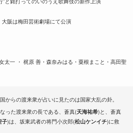
興行”と銘打ってのいのうえ歌舞伎の新作上演
ブ、大阪は梅田芸術劇場にて公演
乙女太一 ・ 梶原 善・森奈みはる・粟根まこと・高田聖
国からの渡来衆が占いに見たのは国家大乱の卦。
なった渡来衆の長である、蒼真(
)と、蒼真
天海祐希
)は、坂東武者の将門小次郎(
)に救
聖子
松山ケンイチ