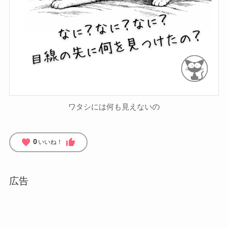
ワタシには何も見えないの
favorite
thumb_up
0
いいね！
広告